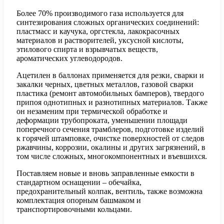
Более 70% производимого газа используется для
синтезирования сложных органических соединений:
пластмасс и каучука, оргстекла, лакокрасочных
материалов и растворителей, уксусной кислоты,
этилового спирта и взрывчатых веществ,
ароматических углеводородов.
Ацетилен в баллонах применяется для резки, сварки и
закалки черных, цветных металлов, газовой сварки
пластика (ремонт автомобильных бамперов), твердого
припоя однотипных и разнотипных материалов. Также
он незаменим при термической обработке и
деформации трубопроката, уменьшении площади
поперечного сечения трамблеров, подготовке изделий
к горячей штамповке, очистке поверхностей от следов
ржавчины, коррозии, окалины и других загрязнений, в
том числе сложных, многокомпонентных и въевшихся.
Поставляем новые и вновь заправленные емкости в
стандартном оснащении – обечайка,
предохранительный колпак, вентиль, также возможна
комплектация опорным башмаком и
транспортировочными кольцами.