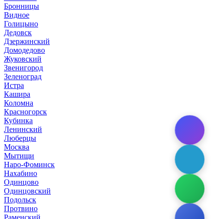
Бронницы
Видное
Голицыно
Дедовск
Дзержинский
Домодедово
Жуковский
Звенигород
Зеленоград
Истра
Кашира
Коломна
Красногорск
Кубинка
Ленинский
Люберцы
Москва
Мытищи
Наро-Фоминск
Нахабино
Одинцово
Одинцовский
Подольск
Протвино
Раменский