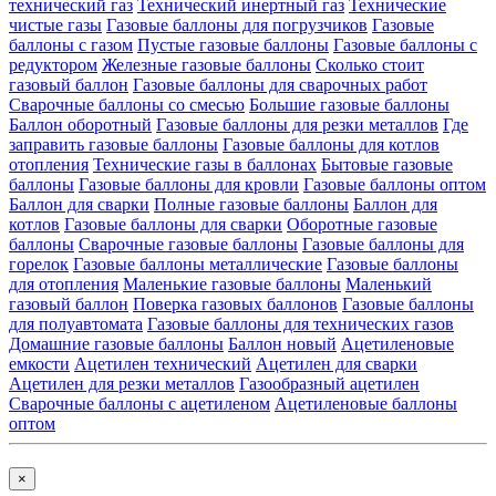
технический газ
Технический инертный газ
Технические
чистые газы
Газовые баллоны для погрузчиков
Газовые
баллоны с газом
Пустые газовые баллоны
Газовые баллоны с
редуктором
Железные газовые баллоны
Сколько стоит
газовый баллон
Газовые баллоны для сварочных работ
Сварочные баллоны со смесью
Большие газовые баллоны
Баллон оборотный
Газовые баллоны для резки металлов
Где
заправить газовые баллоны
Газовые баллоны для котлов
отопления
Технические газы в баллонах
Бытовые газовые
баллоны
Газовые баллоны для кровли
Газовые баллоны оптом
Баллон для сварки
Полные газовые баллоны
Баллон для
котлов
Газовые баллоны для сварки
Оборотные газовые
баллоны
Сварочные газовые баллоны
Газовые баллоны для
горелок
Газовые баллоны металлические
Газовые баллоны
для отопления
Маленькие газовые баллоны
Маленький
газовый баллон
Поверка газовых баллонов
Газовые баллоны
для полуавтомата
Газовые баллоны для технических газов
Домашние газовые баллоны
Баллон новый
Ацетиленовые
емкости
Ацетилен технический
Ацетилен для сварки
Ацетилен для резки металлов
Газообразный ацетилен
Сварочные баллоны с ацетиленом
Ацетиленовые баллоны
оптом
×